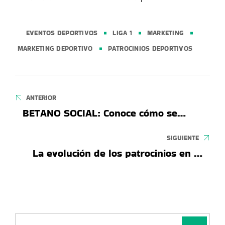
EVENTOS DEPORTIVOS
LIGA 1
MARKETING
MARKETING DEPORTIVO
PATROCINIOS DEPORTIVOS
ANTERIOR
BETANO SOCIAL: Conoce cómo se
gestiona comunidades para fidelizar
clientes
SIGUIENTE
La evolución de los patrocinios en la
Liga1 2026: el análisis de Toque Fino
con 1xbet, Movistar y Adidas