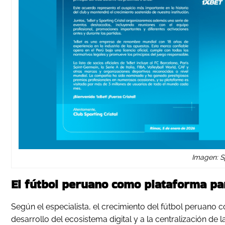
Imagen: Sp
El fútbol peruano como plataforma p
Según el especialista, el crecimiento del fútbol peruano 
desarrollo del ecosistema digital y a la centralización de l