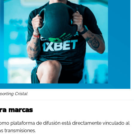
orting Cristal
ara marcas
como plataforma de difusión está directamente vinculado al
as transmisiones.