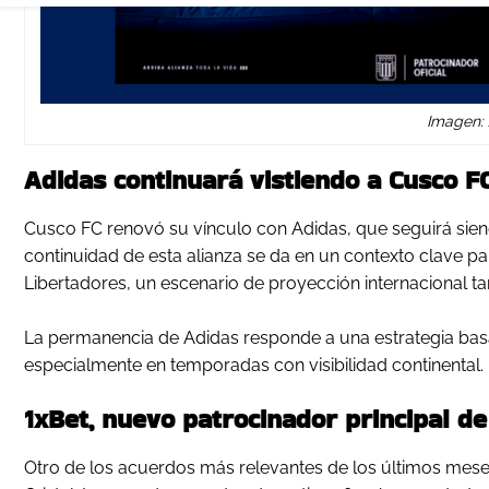
Imagen: 
Adidas continuará vistiendo a Cusco F
Cusco FC renovó su vínculo con Adidas, que seguirá sien
continuidad de esta alianza se da en un contexto clave pa
Libertadores, un escenario de proyección internacional ta
La permanencia de Adidas responde a una estrategia bas
especialmente en temporadas con visibilidad continental.
1xBet, nuevo patrocinador principal de
Otro de los acuerdos más relevantes de los últimos meses
Cristal. La casa de apuestas deportivas firmó un contrato