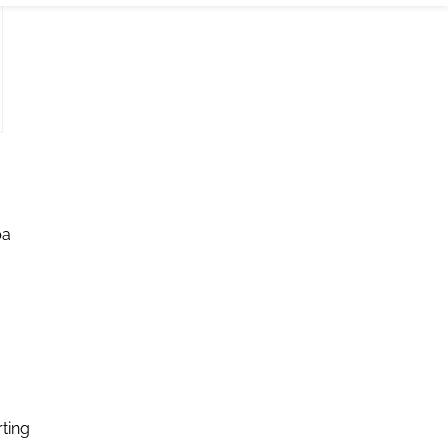
pa
ting
s,