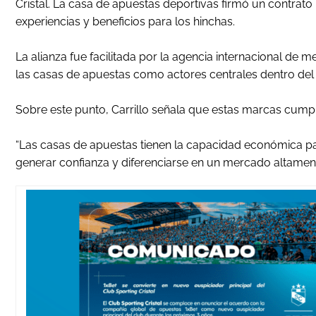
experiencias y beneficios para los hinchas.
La alianza fue facilitada por la agencia internacional de
las casas de apuestas como actores centrales dentro del
Sobre este punto, Carrillo señala que estas marcas cumple
“Las casas de apuestas tienen la capacidad económica par
generar confianza y diferenciarse en un mercado altament