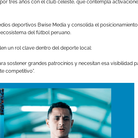
 medios deportivos Bwise Media y consolida el posicionamiento
 ecosistema del fútbol peruano.
n un rol clave dentro del deporte local:
a sostener grandes patrocinios y necesitan esa visibilidad p
e competitivo”.