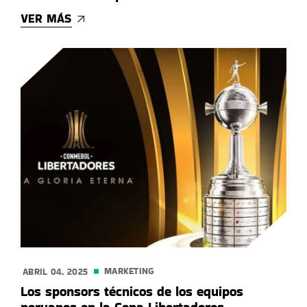
VER MÁS
MARKETING
ABRIL 04. 2025
Los sponsors técnicos de los equipos