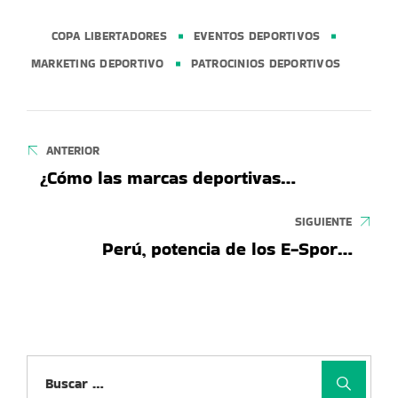
COPA LIBERTADORES
EVENTOS DEPORTIVOS
MARKETING DEPORTIVO
PATROCINIOS DEPORTIVOS
Navegación
de
ANTERIOR
¿Cómo las marcas deportivas
entradas
aprovechan la IA? El Boom de las
Fotos Estilo Ghibli
SIGUIENTE
Perú, potencia de los E-Sports:
cuando el juego se convierte en
industria