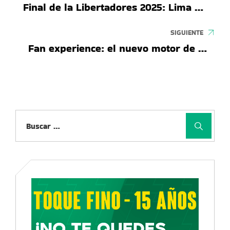
Final de la Libertadores 2025: Lima se
entradas
perfila como candidata con respaldo
histórico
SIGUIENTE
Fan experience: el nuevo motor de la
Fórmula