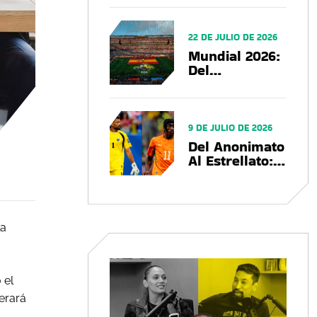
Utilizando Las
Marcas En El
22 DE JULIO DE 2026
US Open 2026?
Mundial 2026:
Del
Espectáculo Al
Negocio, El
Balance Que
Deja La Copa
9 DE JULIO DE 2026
Del Mundo
Del Anonimato
Al Estrellato:
Cómo El
Mundial 2026
Convierte
Futbolistas En
la
Marcas
Globales
 el
erará