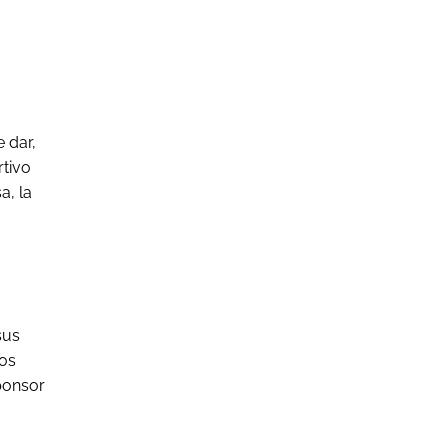
 dar,
rtivo
a, la
sus
cos
sponsor