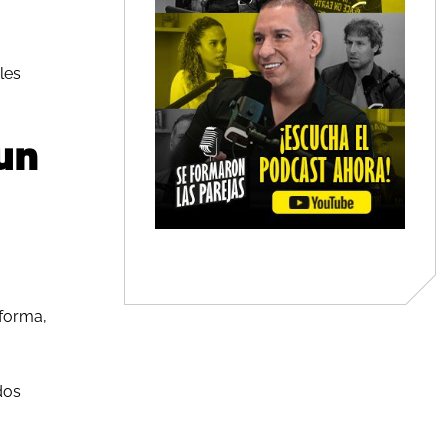
les
 un
 forma,
dos