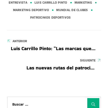
ENTREVISTA
LUIS CARRILLO PINTO
MARKETING
MARKETING DEPORTIVO
MUNDIAL DE CLUBES
PATROCINIOS DEPORTIVOS
Navegación
de
ANTERIOR
Luis Carrillo Pinto: “Las marcas que
entradas
entiendan el valor del contenido corto
sacarán ventaja en este Mundial de
SIGUIENTE
Clubes”
Las nuevas rutas del patrocinio
deportivo en Perú