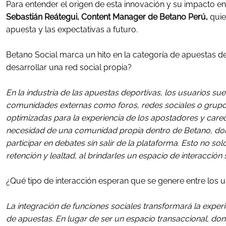
Para entender el origen de esta innovación y su impacto e
Sebastián Reátegui, Content Manager de Betano Perú,
quie
apuesta y las expectativas a futuro.
Betano Social marca un hito en la categoría de apuestas d
desarrollar una red social propia?
En la industria de las apuestas deportivas, los usuarios sue
comunidades externas como foros, redes sociales o grupos
optimizadas para la experiencia de los apostadores y carec
necesidad de una comunidad propia dentro de Betano, dond
participar en debates sin salir de la plataforma. Esto no so
retención y lealtad, al brindarles un espacio de interacción 
¿Qué tipo de interacción esperan que se genere entre los 
La integración de funciones sociales transformará la experi
de apuestas. En lugar de ser un espacio transaccional, don