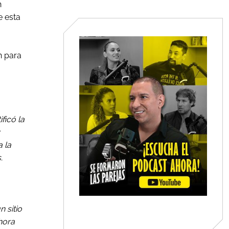
Futbolistas En
n
Marcas
e esta
Globales
n para
ficó la
a la
.
 sitio
hora