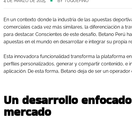
4 DE MARZO DE 2025
BY
TOQUEFINO
En un contexto donde la industria de las apuestas deporti
comerciales cada vez más similares, la diferenciación a tra
para destacar. Conscientes de este desafío, Betano Perú ha
apuestas en el mundo en desarrollar e integrar su propia re
Esta innovadora funcionalidad transforma la plataforma e
perfiles personalizados, generar y compartir contenido, e 
aplicación. De esta forma, Betano deja de ser un operador 
Un desarrollo enfocado
mercado