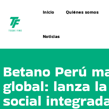
Skip
to
Inicio
Quiénes somos
content
Noticias
Betano Perú ma
global: lanza l
social integrad