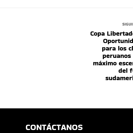
SIGUI
Copa Libertad
Oportuni
para los c
peruanos 
máximo esce
del 
sudamer
CONTÁCTANOS