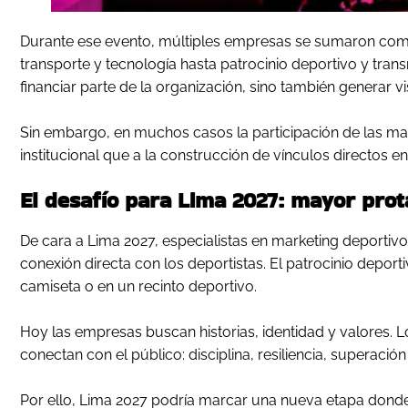
Durante ese evento, múltiples empresas se sumaron como 
transporte y tecnología hasta patrocinio deportivo y trans
financiar parte de la organización, sino también generar vis
Sin embargo, en muchos casos la participación de las m
institucional que a la construcción de vínculos directos e
El desafío para Lima 2027: mayor prot
De cara a Lima 2027, especialistas en marketing deportivo
conexión directa con los deportistas. El patrocinio deport
camiseta o en un recinto deportivo.
Hoy las empresas buscan historias, identidad y valores. L
conectan con el público: disciplina, resiliencia, superació
Por ello, Lima 2027 podría marcar una nueva etapa donde l