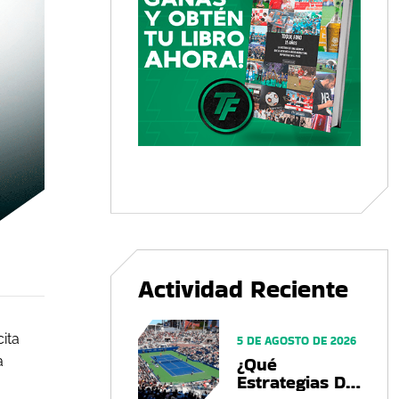
Actividad Reciente
ita
5 DE AGOSTO DE 2026
¿Qué
a
Estrategias De