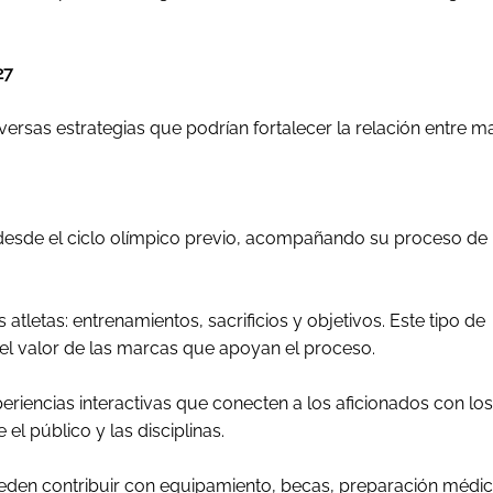
27
ersas estrategias que podrían fortalecer la relación entre m
desde el ciclo olímpico previo, acompañando su proceso de
 atletas: entrenamientos, sacrificios y objetivos. Este tipo de
 el valor de las marcas que apoyan el proceso.
eriencias interactivas que conecten a los aficionados con los
el público y las disciplinas.
ueden contribuir con equipamiento, becas, preparación médi