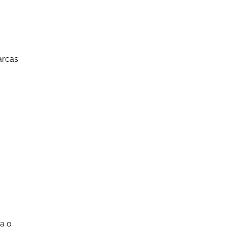
arcas
ca o