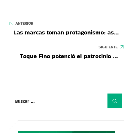
ANTERIOR
Las marcas toman protagonismo: así
activaron los sponsors de
Universitario y Alianza Lima en sus
SIGUIENTE
presentaciones 2026
Toque Fino potenció el patrocinio de
Stake en la Tarde Rojinegra de Melgar