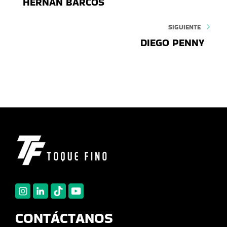
HERNÁN BARCOS
SIGUIENTE
DIEGO PENNY
CONTÁCTANOS