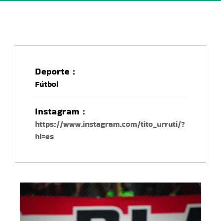
Deporte :
Fútbol
Instagram :
https://www.instagram.com/tito_urruti/?
hl=es