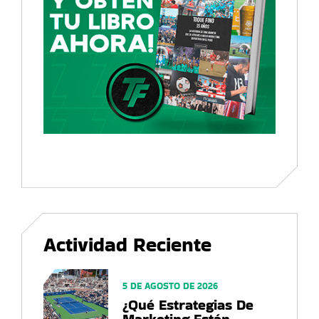
Actividad Reciente
5 DE AGOSTO DE 2026
¿Qué Estrategias De