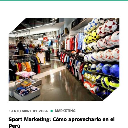
MARKETING
SEPTIEMBRE 01. 2024
Sport Marketing: Cómo aprovecharlo en el
Perú