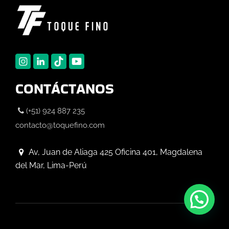
CONTÁCTANOS
(+51) 924 887 235
contacto@toquefino.com
Av, Juan de Aliaga 425 Oficina 401, Magdalena
del Mar, Lima-Perú