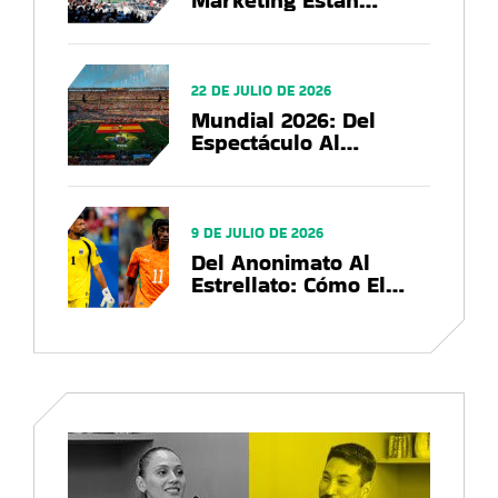
Marketing Están
Utilizando Las Marcas
En El US Open 2026?
22 DE JULIO DE 2026
Mundial 2026: Del
Espectáculo Al
Negocio, El Balance
Que Deja La Copa Del
Mundo
9 DE JULIO DE 2026
Del Anonimato Al
Estrellato: Cómo El
Mundial 2026
Convierte Futbolistas
En Marcas Globales