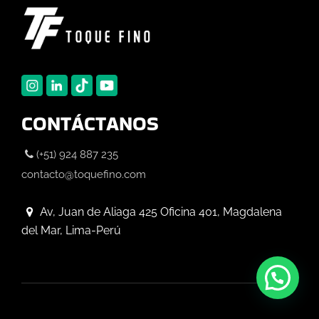
CONTÁCTANOS
(+51) 924 887 235
contacto@toquefino.com
Av, Juan de Aliaga 425 Oficina 401, Magdalena
del Mar, Lima-Perú