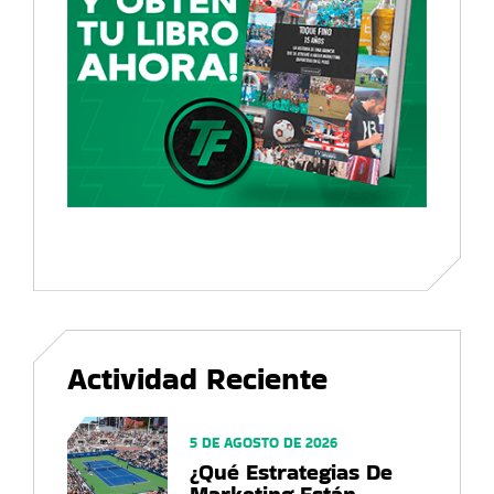
Actividad Reciente
5 DE AGOSTO DE 2026
¿Qué Estrategias De