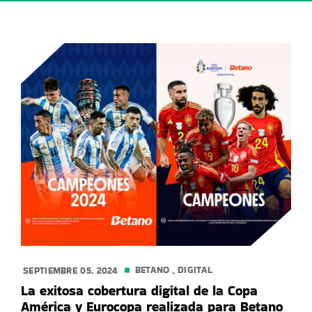
BETANO
,
DIGITAL
SEPTIEMBRE 05. 2024
La exitosa cobertura digital de la Copa
América y Eurocopa realizada para Betano