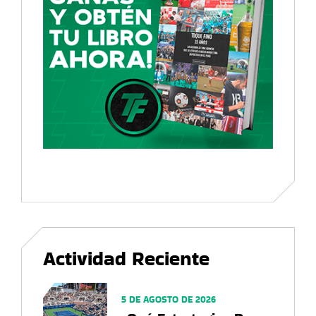
Actividad Reciente
5 DE AGOSTO DE 2026