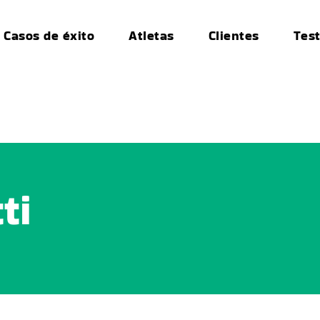
Casos de éxito
Atletas
Clientes
Tes
ti