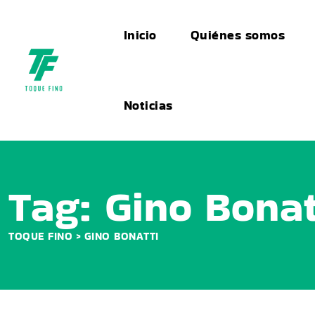
Skip
to
Inicio
Quiénes somos
content
Noticias
Tag: Gino Bonat
TOQUE FINO
GINO BONATTI
>