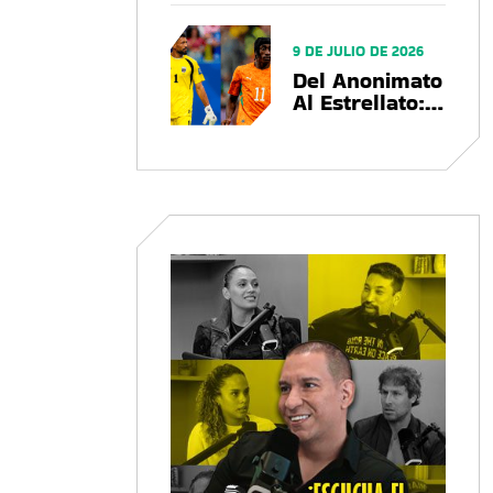
Negocio, El
Balance Que
Deja La Copa
9 DE JULIO DE 2026
Del Mundo
Del Anonimato
Al Estrellato:
Cómo El
Mundial 2026
Convierte
Futbolistas En
Marcas
Globales