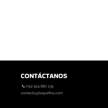
CONTÁCTANOS
(+51) 924 887 235
contacto@toquefino.com