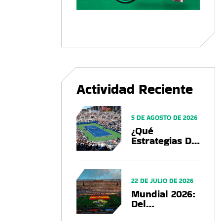
Actividad Reciente
5 DE AGOSTO DE 2026
¿Qué
Estrategias De
Marketing
Están
Utilizando Las
Marcas En El
22 DE JULIO DE 2026
US Open 2026?
Mundial 2026:
Del
Espectáculo Al