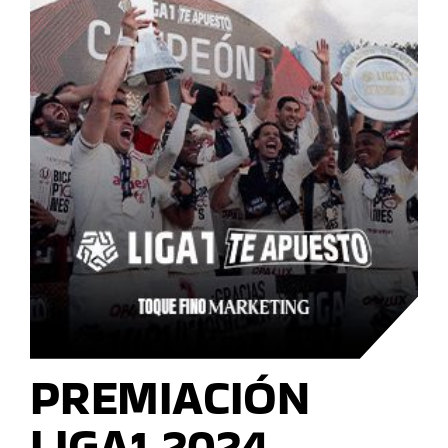
PREMIACIÓN
LIGA1 2024