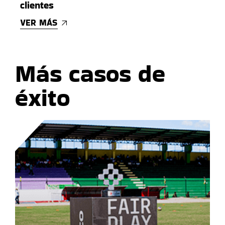
clientes
VER MÁS
Más casos de
éxito