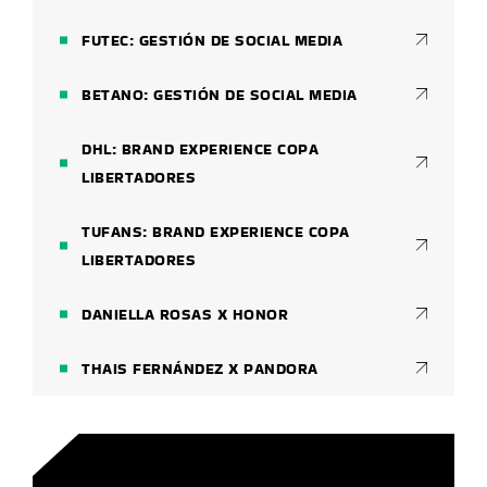
FUTEC: GESTIÓN DE SOCIAL MEDIA
BETANO: GESTIÓN DE SOCIAL MEDIA
DHL: BRAND EXPERIENCE COPA
LIBERTADORES
TUFANS: BRAND EXPERIENCE COPA
LIBERTADORES
DANIELLA ROSAS X HONOR
THAIS FERNÁNDEZ X PANDORA