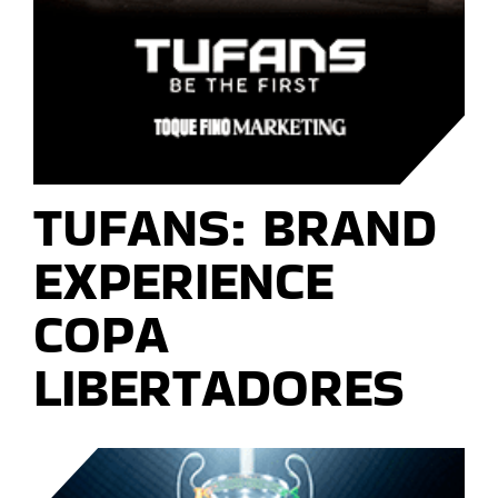
TUFANS: BRAND
EXPERIENCE
COPA
LIBERTADORES