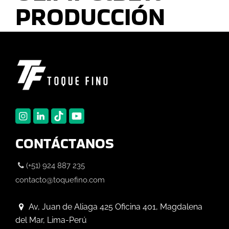
PRODUCCIÓN
AUDIOVISUAL
1
2
3
CONTÁCTANOS
(+51) 924 887 235
contacto@toquefino.com
Av, Juan de Aliaga 425 Oficina 401, Magdalena
del Mar, Lima-Perú