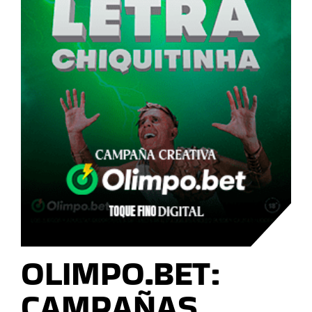
OLIMPO.BET:
CAMPAÑAS