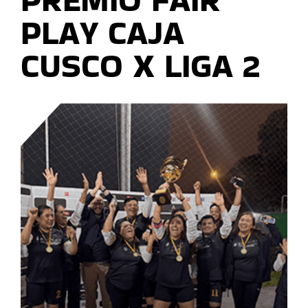
PLAY CAJA
CUSCO X LIGA 2