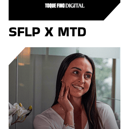
SFLP X MTD