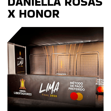
DANIELLA ROSAS
X HONOR