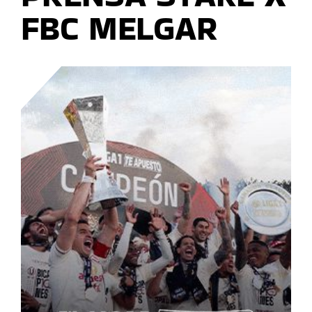
FBC MELGAR